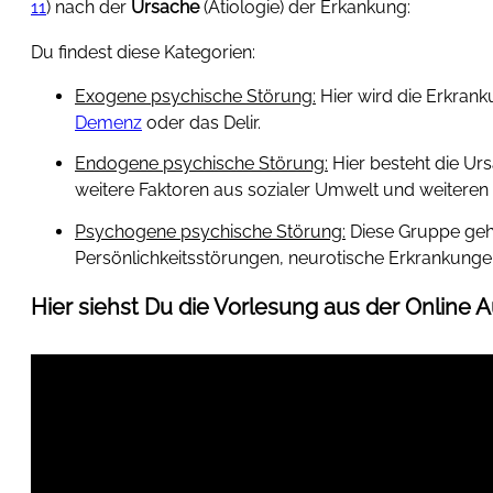
11
) nach der
Ursache
(Ätiologie) der Erkankung:
Du findest diese Kategorien:
Exogene psychische Störung:
Hier wird die Erkrank
Demenz
oder das Delir.
Endogene psychische Störung:
Hier besteht die Ur
weitere Faktoren aus sozialer Umwelt und weiteren 
Psychogene psychische Störung:
Diese Gruppe geht
Persönlichkeitsstörungen, neurotische Erkrankungen
Hier siehst Du die
Vorlesung
aus der
Online A
Video
Player