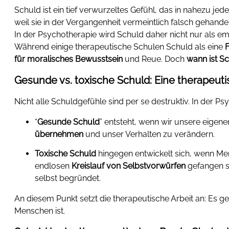
Schuld ist ein tief verwurzeltes Gefühl, das in nahezu je
weil sie in der Vergangenheit vermeintlich falsch gehandel
In der Psychotherapie wird Schuld daher nicht nur als e
Während einige therapeutische Schulen Schuld als eine
F
für moralisches Bewusstsein
und Reue. Doch
wann ist S
Gesunde vs. toxische Schuld: Eine therapeut
Nicht alle Schuldgefühle sind per se destruktiv. In der P
“
Gesunde Schuld
” entsteht, wenn wir unsere eigen
übernehmen
und unser Verhalten zu verändern.
Toxische Schuld
hingegen entwickelt sich, wenn M
endlosen
Kreislauf von Selbstvorwürfen
gefangen s
selbst begründet.
An diesem Punkt setzt die therapeutische Arbeit an: Es 
Menschen ist.