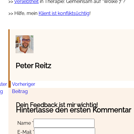
>>
Verliebtheit
in Therapie: Gemeinsam auf “Wolke 7”?
>> Hilfe, mein
Klient ist konfliktsüchtig
!
Peter Reitz
ter
Vorheriger
ag
Beitrag
Dein Feedback ist mir wichtig!
Hinterlasse den ersten Kommentar
Name *
E-Mail *