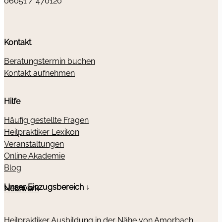
06051 / 470120
Kontakt
Beratungstermin buchen
Kontakt aufnehmen
Hilfe
Häufig gestellte Fragen
Heilpraktiker Lexikon
Veranstaltungen
Online Akademie
Blog
Unser Einzugsbereich ↓
Netzwerk
Heilpraktiker Ausbildung in der Nähe von Amorbach