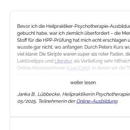
Bevor ich die Heilpraktiker-Psychotherapie-Ausbild
gebucht habe, war ich ziemlich überfordert – die Me
Stoff für die HPP-Prüfung hat mich echt erschlagen 
wusste gar nicht, wo anfangen. Durch Peters Kurs wu
viel klarer. Die Skripte waren super als roter Faden, di
Lektüretipps und
Literatur
als Vertiefung sehr hilfreic
Online-Klassenzimmer (
Live-Calls
), in denen wir die
besprochen haben, haben mir auch sehr viel gebrach
wenn die
schriftliche Prüfung
diesmal ziemlich knack
weiter lesen
und die
mündliche
auch nicht ganz ohne – ich habe q
Janka B., Lübbecke, Heilpraktikerin Psychotherapie 
“Bestnote” bestanden laut meiner Prüfer 😊.
05/2025, Teilnehmerin der
Online-Ausbildung
.
Ich bin sehr dankbar für diese tolle Vorbereitung und
Ausbildung wirklich von Herzen weiterempfehlen. Da
Peter und Franzi, auch für die lieben Motivations-Mai
Prüfung.