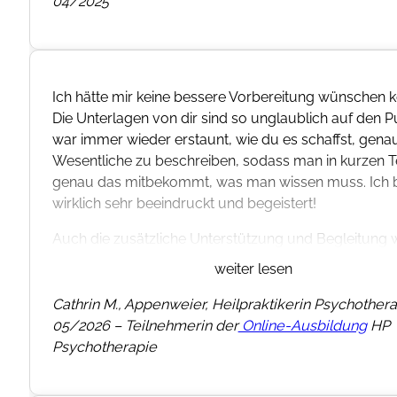
04/2025
Ich hätte mir keine bessere Vorbereitung wünschen 
Die Unterlagen von dir sind so unglaublich auf den Pu
war immer wieder erstaunt, wie du es schaffst, gena
Wesentliche zu beschreiben, sodass man in kurzen T
genau das mitbekommt, was man wissen muss. Ich 
wirklich sehr beeindruckt und begeistert!
Auch die zusätzliche Unterstützung und Begleitung
der Lernphase hat mir unglaublich geholfen. Ohne di
weiter lesen
Unterstützung hätte ich den Weg ins Lernen nicht so
Ich wurde immer wieder motiviert, ermutigt und auf
Cathrin M., Appenweier, Heilpraktikerin Psychothera
– gerade in schwierigeren Zeiten hat mir das sehr ge
05/2026 – Teilnehmerin der
Online-Ausbildung
HP
Psychotherapie