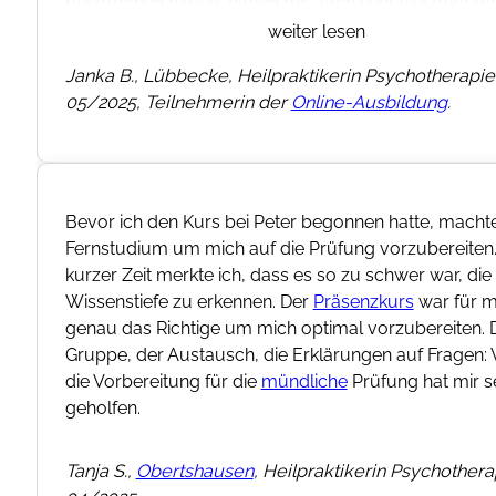
besprochen haben, haben mir auch sehr viel gebrach
wenn die
schriftliche Prüfung
diesmal ziemlich knack
weiter lesen
und die
mündliche
auch nicht ganz ohne – ich habe q
Janka B., Lübbecke, Heilpraktikerin Psychotherapie 
“Bestnote” bestanden laut meiner Prüfer 😊.
05/2025, Teilnehmerin der
Online-Ausbildung
.
Ich bin sehr dankbar für diese tolle Vorbereitung und
Ausbildung wirklich von Herzen weiterempfehlen. Da
Peter und Franzi, auch für die lieben Motivations-Mai
Prüfung.
Bevor ich den Kurs bei Peter begonnen hatte, machte
Fernstudium um mich auf die Prüfung vorzubereiten
kurzer Zeit merkte ich, dass es so zu schwer war, di
Wissenstiefe zu erkennen. Der
Präsenzkurs
war für m
genau das Richtige um mich optimal vorzubereiten. 
Gruppe, der Austausch, die Erklärungen auf Fragen: 
die Vorbereitung für die
mündliche
Prüfung hat mir s
geholfen.
Tanja S.,
Obertshausen
, Heilpraktikerin Psychothera