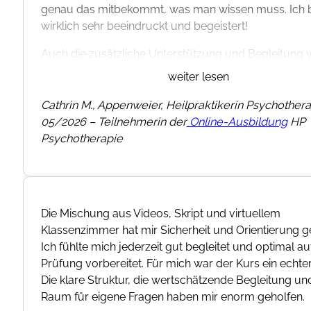
genau das mitbekommt, was man wissen muss. Ich 
wirklich sehr beeindruckt und begeistert!
Auch die zusätzliche Unterstützung und Begleitung
der Lernphase hat mir unglaublich geholfen. Ohne di
weiter lesen
Unterstützung hätte ich den Weg ins Lernen nicht so
Ich wurde immer wieder motiviert, ermutigt und auf
Cathrin M., Appenweier, Heilpraktikerin Psychothera
– gerade in schwierigeren Zeiten hat mir das sehr ge
05/2026 – Teilnehmerin der
Online-Ausbildung
HP
Psychotherapie
Die Mischung aus Videos, Skript und virtuellem
Klassenzimmer hat mir Sicherheit und Orientierung 
Ich fühlte mich jederzeit gut begleitet und optimal au
Prüfung vorbereitet. Für mich war der Kurs ein echte
Die klare Struktur, die wertschätzende Begleitung un
Raum für eigene Fragen haben mir enorm geholfen.