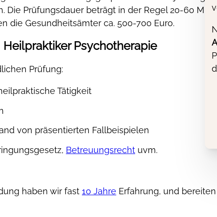
v
h. Die Prüfungsdauer beträgt in der Regel 20-60 Minu
en die Gesundheitsämter ca. 500-700 Euro.
N
A
 Heilpraktiker Psychotherapie
P
d
ichen Prüfung:
eilpraktische Tätigkeit
n
hand von präsentierten Fallbeispielen
bringungsgesetz,
Betreuungsrecht
uvm.
dung haben wir fast
10 Jahre
Erfahrung, und bereiten 