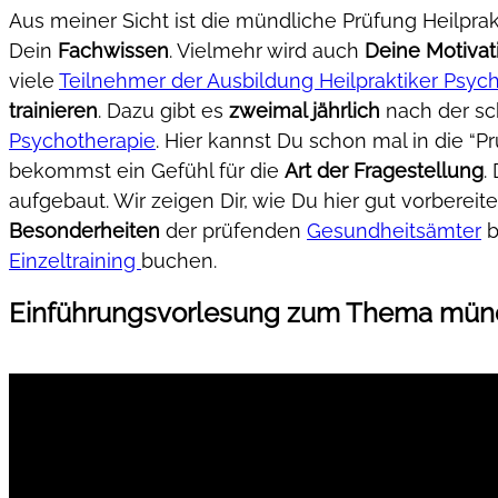
Aus meiner Sicht ist die mündliche Prüfung Heilpra
Dein
Fachwissen
. Vielmehr wird auch
Deine Motivat
viele
Teilnehmer der Ausbildung Heilpraktiker Psyc
trainieren
. Dazu gibt es
zweimal jährlich
nach der sch
Psychotherapie
. Hier kannst Du schon mal in die 
bekommst ein Gefühl für die
Art der Fragestellung
.
aufgebaut. Wir zeigen Dir, wie Du hier gut vorberei
Besonderheiten
der prüfenden
Gesundheitsämter
b
Einzeltraining
buchen.
Einführungsvorlesung zum Thema mündl
Video
Player