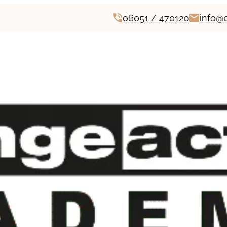
06051 / 470120
info@