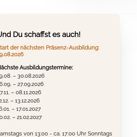
apie
Und Du schaffst es auch!
tart der nächsten Präsenz-Ausbildung:
9.08.2026
iese im Abstand von ca. 2-8 Wochen zur
iten der
Gesundheitsämter
ab und können
ächste Ausbildungstermine:
ndkreise bzw. Zuständigkeitsbereiche,
9.08. – 30.08.2026
ation kann so die mündliche Prüfung für
6.09. – 27.09.2026
ahrung hat gezeigt, dass dies eher die
7.11. – 08.11.2026
2.12. – 13.12.2026
6.01. – 17.01.2027
0.02. – 21.02.2027
ng der mündlichen Prüfung frei. So wird
amstags von 13:00 - ca. 17:00 Uhr Sonntags
Amtsarzt
, oft in Begleitung eines zweiten