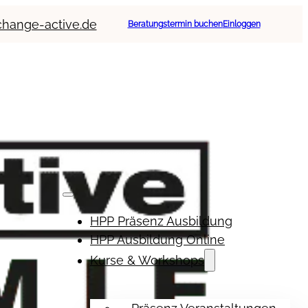
change-active.de
Beratungstermin buchen
Einloggen
HPP Präsenz Ausbildung
HPP Ausbildung Online
Kurse & Workshops