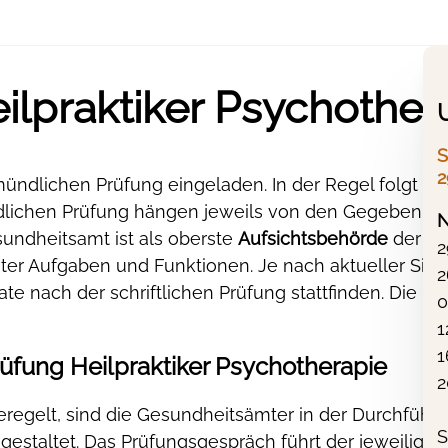
lpraktiker Psychother
S
2
ündlichen Prüfung eingeladen. In der Regel folgt d
ündlichen Prüfung hängen jeweils von den Gegebenhe
N
sundheitsamt ist als oberste
Aufsichtsbehörde
der La
2
er Aufgaben und Funktionen. Je nach aktueller Situ
2
e nach der schriftlichen Prüfung stattfinden. Die Erf
0
1
1
üfung Heilpraktiker Psychotherapie
2
regelt, sind die Gesundheitsämter in der Durchführu
S
gestaltet. Das Prüfungsgespräch führt der jeweilige