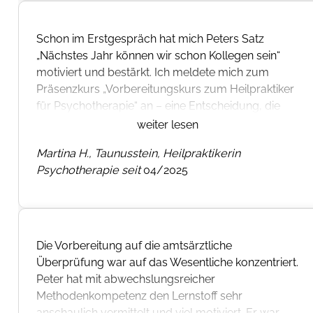
Schon im Erstgespräch hat mich Peters Satz
„Nächstes Jahr können wir schon Kollegen sein“
motiviert und bestärkt. Ich meldete mich zum
Präsenzkurs „Vorbereitungskurs zum Heilpraktiker
für Psychotherapie“ an – eine Entscheidung, die
sich für mich als absolut richtig herausgestellt hat.
weiter lesen
Peter vermittelt sein umfangreiches Wissen
Martina H., Taunusstein, Heilpraktikerin
anschaulich, praxisnah und mit spürbarer Freude.
Psychotherapie seit
04/2025
So konnte ich mir schon allein durch die Teilnahme
sehr viel merken. Da ich nicht an allen Modulen vor
Ort sein konnte, war das ergänzende Online-
Angebot eine ideale Unterstützung.
Die Vorbereitung auf die amtsärztliche
Überprüfung war auf das Wesentliche konzentriert.
Natürlich war es anstrengend, da die
Peter hat mit abwechslungsreicher
Anforderungen kontinuierlich steigen. Doch die
Methodenkompetenz den Lernstoff sehr
Freude am Lernen, die positive Atmosphäre und
anschaulich vermittelt und viel motiviert. Er war
besonders Peters motivierende Begleitung in