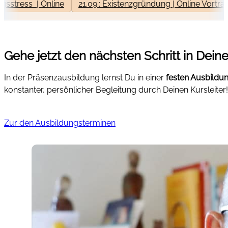
s | Online
21.09.: Existenzgründung | Online Vortrag
07
Gehe jetzt den nächsten Schritt in Dein
In der Präsenzausbildung lernst Du in einer
festen Ausbild
konstanter, persönlicher Begleitung durch Deinen Kursleiter!
Zur den Ausbildungsterminen