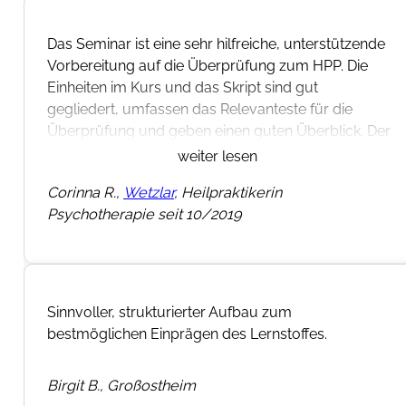
Das Seminar ist eine sehr hilfreiche, unterstützende
Vorbereitung auf die Überprüfung zum HPP. Die
Einheiten im Kurs und das Skript sind gut
gegliedert, umfassen das Relevanteste für die
Überprüfung und geben einen guten Überblick. Der
Dozent begleitet die Teilnehmer/innen nicht nur
weiter lesen
während des Zeitraums des Seminars, sondern
Corinna R.,
Wetzlar
, Heilpraktikerin
unterstützt und motiviert auch sehr engagiert bei
Psychotherapie seit 10/2019
Anliegen während der Prüfungsphase. Vielen Dank
dafür.
Sinnvoller, strukturierter Aufbau zum
bestmöglichen Einprägen des Lernstoffes.
Birgit B., Großostheim