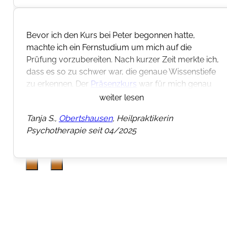
eröffnet und arbeite nun als Heilpraktikerin für
Psychotherapie in Taunusstein bei Wiesbaden in
meiner
Praxis
. Meine Spezialisierung liegt in der
Bevor ich den Kurs bei Peter begonnen hatte,
Traumatherapie auf Basis von NARM und SE. Wow
machte ich ein Fernstudium um mich auf die
– wer hätte das gedacht? Ein Traum ist wahr
Prüfung vorzubereiten. Nach kurzer Zeit merkte ich,
geworden!
dass es so zu schwer war, die genaue Wissenstiefe
zu erkennen. Der
Präsenzkurs
war für mich genau
Herzlichen Dank an Peter für deine motivierende
das Richtige um mich optimal vorzubereiten. Die
Begleitung.
weiter lesen
Gruppe, der Austausch, die Erklärungen auf
Tanja S.,
Obertshausen
, Heilpraktikerin
Fragen: Vor allem die Vorbereitung für die
Psychotherapie seit 04/2025
mündliche
Prüfung hat mir sehr geholfen.