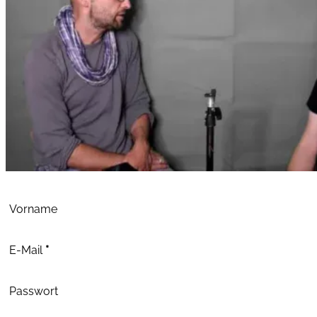
Abschnitt
Vorname
E-Mail
*
Passwort