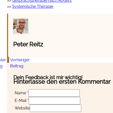
>>
Gesprächstherapie nach Rogers
>>
Systemische Therapie
Peter Reitz
ter
Vorheriger
ag
Beitrag
Dein Feedback ist mir wichtig!
Hinterlasse den ersten Kommentar
Name *
E-Mail *
Website