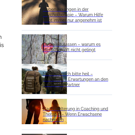
Nebenwirkungen in der
Psychotherapie – Warum Hilfe
nicht immer nur angenehm ist
n
is
Gefühle zulassen – warum es
Menschen oft nicht gelingt
Mach du mich bitte heil –
unerfüllbare Erwartungen an den
(perfekten) Partner
Nachbeelterung in Coaching und
Therapie – Wenn Erwachsene
nachreifen