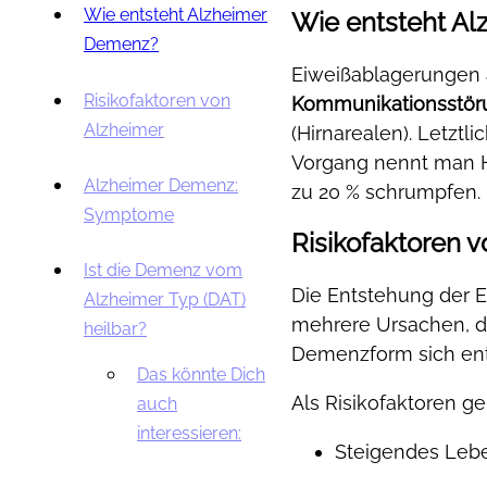
Wie entsteht Alzheimer
Wie entsteht A
Demenz?
Eiweißablagerungen 
Risikofaktoren von
Kommunikationsstör
Alzheimer
(Hirnarealen). Letzt
Vorgang nennt man H
Alzheimer Demenz:
zu 20 % schrumpfen.
Symptome
Risikofaktoren 
Ist die Demenz vom
Die Entstehung der Er
Alzheimer Typ (DAT)
mehrere Ursachen, 
heilbar?
Demenzform sich ent
Das könnte Dich
Als Risikofaktoren ge
auch
interessieren:
Steigendes Leben