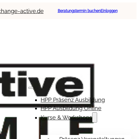
change-active.de
Beratungstermin buchen
Einloggen
HPP Präsenz Ausbildung
HPP Ausbildung Online
Kurse & Workshops