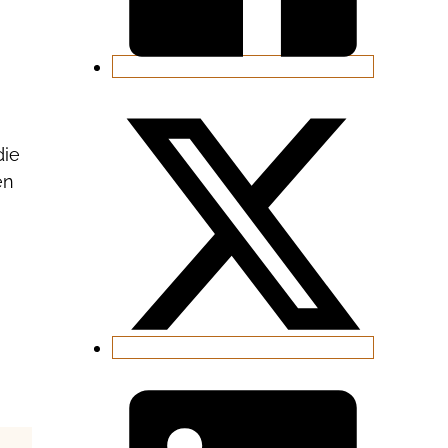
die
en