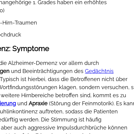
enangehörige 1. Grades haben ein erhöhtes
o)
l-Hirn-Traumen
ochdruck
enz: Symptome
 die Alzheimer-Demenz vor allem durch
ngen
und Beeinträchtigungen des
Gedächtnis
 Typisch ist hierbei, dass die Betroffenen nicht über
Wortfindungsstörungen klagen, sondern versuchen, s
weitere Hirnbereiche betroffen sind, kommt es zu
ierung
und
Apraxie
(Störung der Feinmotorik). Es kan
uhlinkontinenz auftreten, sodass die Patienten
ürftig werden. Die Stimmung ist häufig
, aber auch aggressive Impulsdurchbrüche können