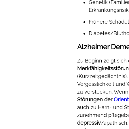
Genetik (Famili
Erkrankungsrisik
Frühere Schäde
Diabetes/Bluth
Alzheimer Dem
Zu Beginn zeigt sich
Merkfähigkeitsstöru
(Kurzzeitgedächtnis).
Vergesslichkeit und 
zu verstecken. Wenn 
Störungen der
Orient
auch zu Harn- und St
zunehmend pflegebed
depressiv
/apathisch