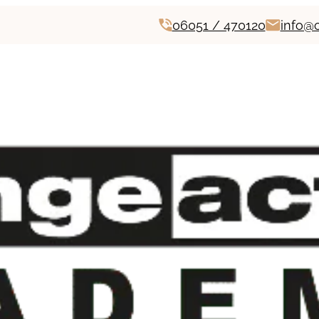
06051 / 470120
info@