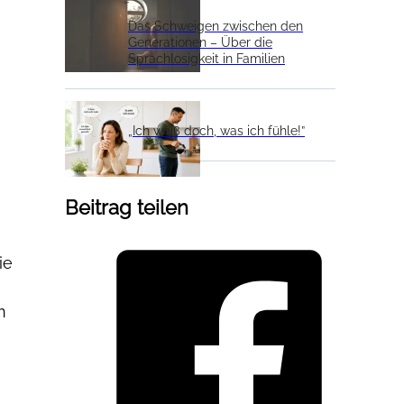
Das Schweigen zwischen den
Generationen – Über die
Sprachlosigkeit in Familien
„Ich weiß doch, was ich fühle!”
Beitrag teilen
ie
n