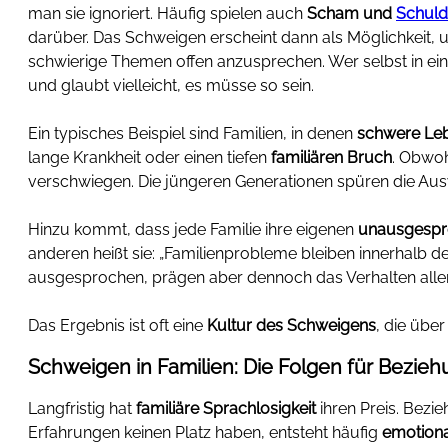
man sie ignoriert. Häufig spielen auch
Scham und
Schuld
darüber. Das Schweigen erscheint dann als Möglichkeit,
schwierige Themen offen anzusprechen. Wer selbst in ein
und glaubt vielleicht, es müsse so sein.
Ein typisches Beispiel sind Familien, in denen
schwere Leb
lange Krankheit oder einen tiefen
familiären Bruch
. Obwoh
verschwiegen. Die jüngeren Generationen spüren die Ausw
Hinzu kommt, dass jede Familie ihre eigenen
unausgespr
anderen heißt sie: „Familienprobleme bleiben innerhalb der
ausgesprochen, prägen aber dennoch das Verhalten aller 
Das Ergebnis ist oft eine
Kultur des Schweigens
, die übe
Schweigen in Familien: Die Folgen für Bezieh
Langfristig hat
familiäre Sprachlosigkeit
ihren Preis. Bez
Erfahrungen keinen Platz haben, entsteht häufig
emotiona