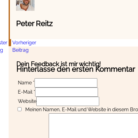
Peter Reitz
ter
Vorheriger
ag
Beitrag
Dein Feedback ist mir wichtig!
Hinterlasse den ersten Kommentar
Name *
E-Mail *
Website
Meinen Namen, E-Mail und Website in diesem Brow