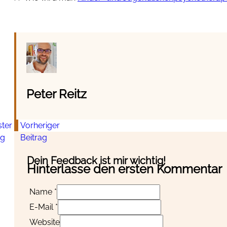
Peter Reitz
ter
Vorheriger
ag
Beitrag
Dein Feedback ist mir wichtig!
Hinterlasse den ersten Kommentar
Name *
E-Mail *
Website