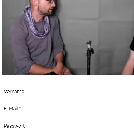
Abschnitt
Vorname
E-Mail
*
Passwort