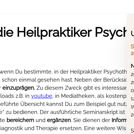
die Heilpraktiker Psych
S
2
N
 wenn Du bestimmte, in der Heilpraktiker Psychother
2
n schon einmal gesehen hast. Neben der Berücksicht
2
r
einzuprägen.
Zu diesem Zweck gibt es interessante
0
loads z.B. in
youtube
, in Mediatheken, als kostenpfli
1
geführte Übersicht kannst Du zum Beispiel gut nutzen
1
u bedienen. Der ausführliche Seminarskript ist dabe
2
rte
bereichern
und
ergänzen
. Sie dienen der
Informat
iagnostik und Therapie ersetzen. Eine weitere Wisse
S