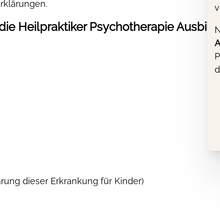
rklärungen.
v
 die Heilpraktiker Psychotherapie Ausbil
N
A
P
d
ärung dieser Erkrankung für Kinder)