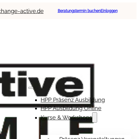
change-active.de
Beratungstermin buchen
Einloggen
HPP Präsenz Ausbildung
HPP Ausbildung Online
Kurse & Workshops