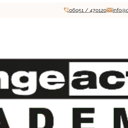
06051 / 470120
info@