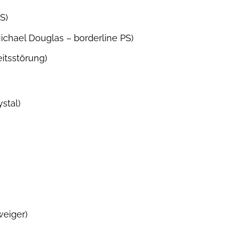
S)
Michael Douglas – borderline PS)
eitsstörung)
stal)
weiger)