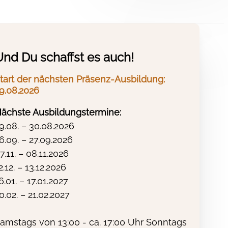
otherapie
Und Du schaffst es auch!
tart der nächsten Präsenz-Ausbildung:
9.08.2026
ächste Ausbildungstermine:
apie Ausbildung theoretisch behandelte
9.08. – 30.08.2026
igung weiterer
Lerntipps
kann es so noch
6.09. – 27.09.2026
 Spielfilme, Dokumentationen oder auch
7.11. – 08.11.2026
chtiges Material in entsprechenden
2.12. – 13.12.2026
, um in der Heilpraktiker Psychhotherapie
6.01. – 17.01.2027
i dein “Tour-Guide”. Die hier
0.02. – 21.02.2027
ion
für Teilnehmer der Heilpraktiker
nsquelle für Dich: Im HP Psychotherapie
amstags von 13:00 - ca. 17:00 Uhr Sonntags