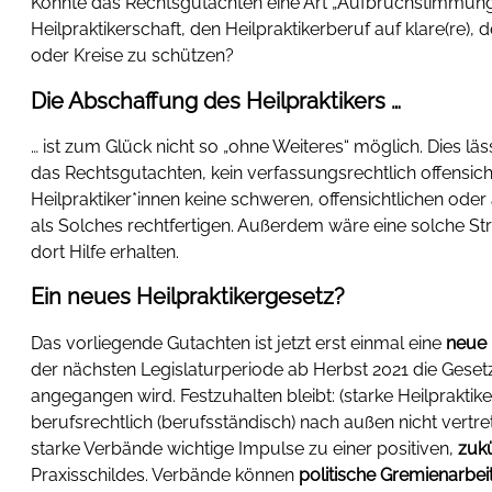
Könnte das Rechtsgutachten eine Art „Aufbruchstimmung“ s
Heilpraktikerschaft, den Heilpraktikerberuf auf klare(re),
oder Kreise zu schützen?
Die Abschaffung des Heilpraktikers …
… ist zum Glück nicht so „ohne Weiteres“ möglich. Dies 
das Rechtsgutachten, kein verfassungsrechtlich offensic
Heilpraktiker*innen keine schweren, offensichtlichen o
als Solches rechtfertigen. Außerdem wäre eine solche Stre
dort Hilfe erhalten.
Ein neues Heilpraktikergesetz?
Das vorliegende Gutachten ist jetzt erst einmal eine
neue 
der nächsten Legislaturperiode ab Herbst 2021 die Geset
angegangen wird. Festzuhalten bleibt: (starke Heilpraktike
berufsrechtlich (berufsständisch) nach außen nicht vertr
starke Verbände wichtige Impulse zu einer positiven,
zuk
Praxisschildes. Verbände können
politische Gremienarbei