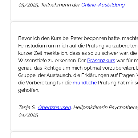
n die
 an
or der
 ein
ach
naue
 allem
seit