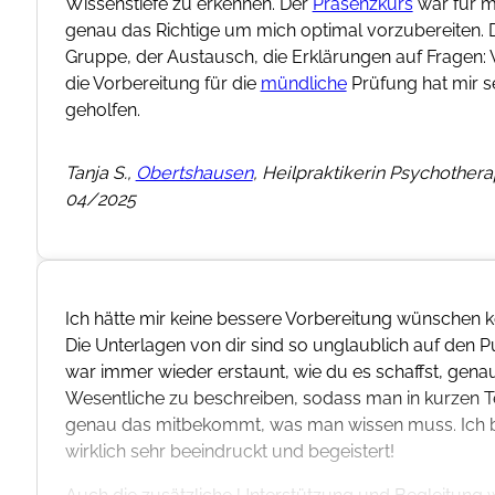
 allem
seit
en!
, ich
as
en