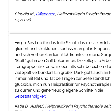
eit
 super
nen
 viel
 den
mit
, der
 sehr
nnen
/2025,