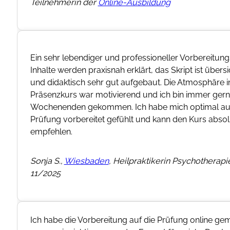
s. Die
ich
u den
e
it
ht und