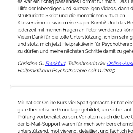
n mit
 super
 mich
klich
nennen
dung
,
hr
s und
etent.