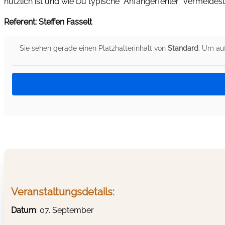
nützlich ist und wie Du typische “Anfängerfehler” vermeidest
Referent: Steffen Fasselt
Sie sehen gerade einen Platzhalterinhalt von
Standard
. Um auf
Veranstaltungsdetails:
Datum
: 07. September