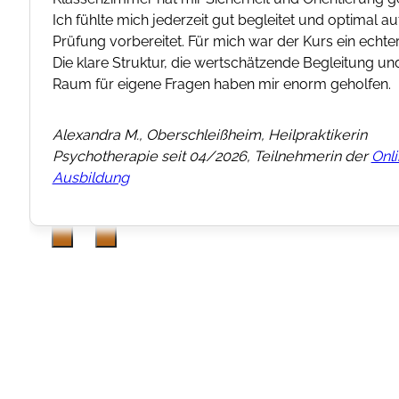
e
winn.
er