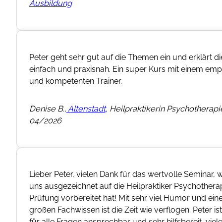
ischen
it
ches
mmer
ank!