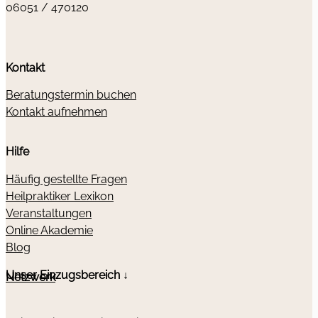
06051 / 470120
Kontakt
Beratungstermin buchen
Kontakt aufnehmen
Hilfe
Häufig gestellte Fragen
Heilpraktiker Lexikon
Veranstaltungen
Online Akademie
Blog
Unser Einzugsbereich ↓
Netzwerk