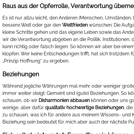
Raus aus der Opferrolle, Verantwortung über
Es ist nur allzu leicht, den Anderen (Menschen, Umständen, R
bessere Welt oder gar den
Weltfrieden
wünschen: Die Aufga
kleine Schritte gehen und das eigene Leben sowie das Ander
wir die Verantwortung abgeben an die Politik, Institutionen
kann richtig oder falsch liegen. So können wir aber bei ei
klopfen. Wer keine Entscheidungen trifft, hat sich trotzdem
„Prinzip Hoffnung“ zu ergeben.
Beziehungen
Während jegliche Währungen mal mehr oder weniger großen S
immer weiter steigt: Gemeint sind (gute) Beziehungen. So k
schauen, ob wir
Disharmonien abbauen
können oder uns gar
wenige, aber dafür
qualitativ hochwertige Beziehungen
, di
zu schauen, was ich für andere aus meinem Wissens- und Ko
Beziehung sein bedeutet für mich aber auch der nächste Pu