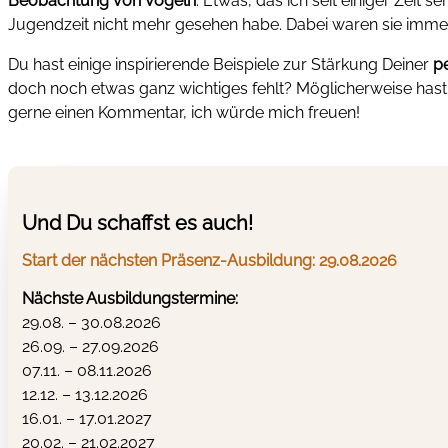
Beobachtung von Vögeln
. Etwas, das ich seit einiger Zeit
Jugendzeit nicht mehr gesehen habe. Dabei waren sie imme
Du hast einige inspirierende Beispiele zur Stärkung Deiner
p
doch noch etwas ganz wichtiges fehlt? Möglicherweise hast 
gerne einen Kommentar, ich würde mich freuen!
Und Du schaffst es auch!
Start der nächsten Präsenz-Ausbildung: 29.08.2026
Nächste Ausbildungstermine:
29.08. – 30.08.2026
26.09. – 27.09.2026
07.11. – 08.11.2026
12.12. – 13.12.2026
16.01. – 17.01.2027
20.02. – 21.02.2027