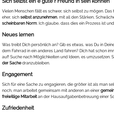
Sich selbst ein*e gute*r Freund*in sein können
Vielen Menschen fällt es schwer, sich selbst zu mögen. Das 
eher, sich
selbst anzunehmen
, mit all den Stärken, Schwäch
scheinbaren Norm
. Ich glaube, dass dies ein Prozess ist un
Neues lernen
Was treibt Dich persönlich an? Gib es etwas, was Du in D
dem Fahrrad in ein anderes Land fahren? Dich hat schon imm
auf! Suche nach Möglichkeiten und Ideen, es umzusetzen. Sel
der Sache
dranzubleiben.
Engagement
Sich für eine Sache zu engagieren, die größer ist als man s
noch, man arbeitet gemeinsam mit anderen an einer
gemei
freiwillige Mitarbeit
an der Hausaufgabenbetreuung einer Sc
Zufriedenheit