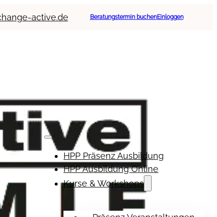
change-active.de
Beratungstermin buchen
Einloggen
HPP Präsenz Ausbildung
HPP Ausbildung Online
Kurse & Workshops