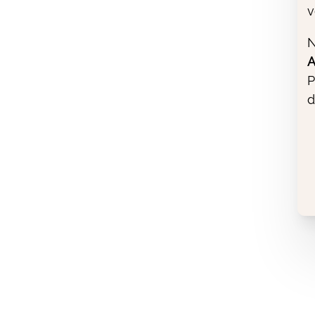
v
N
A
P
d