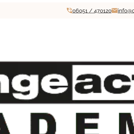
06051 / 470120
info@