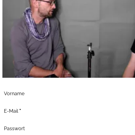
Abschnitt
Vorname
E-Mail
*
Passwort