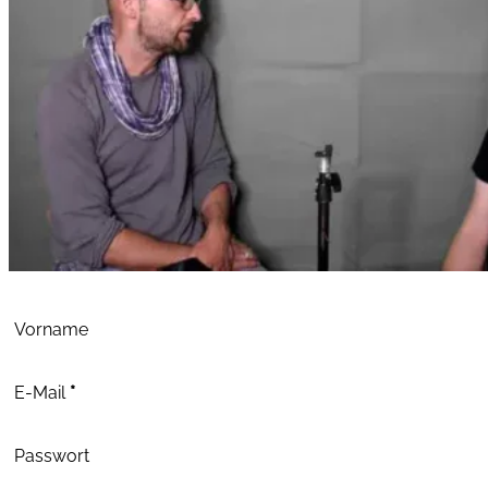
Abschnitt
Vorname
E-Mail
*
Passwort