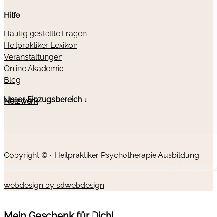
Hilfe
Häufig gestellte Fragen
Heilpraktiker Lexikon
Veranstaltungen
Online Akademie
Blog
Unser Einzugsbereich ↓
Netzwerk
Copyright © • Heilpraktiker Psychotherapie Ausbildung
Impressum
Datenschutz
Widerrufsrecht
Cookie-Richtlinie (EU
webdesign by sdwebdesign
Mein Geschenk für Dich!