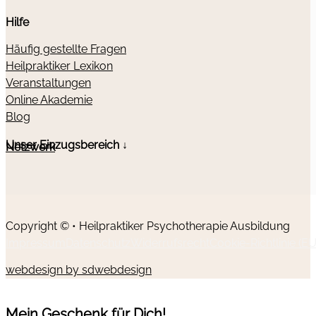
Hilfe
Häufig gestellte Fragen
Heilpraktiker Lexikon
Veranstaltungen
Online Akademie
Blog
Unser Einzugsbereich ↓
Netzwerk
Copyright © • Heilpraktiker Psychotherapie Ausbildung
Impressum
Datenschutz
Widerrufsrecht
Cookie-Richtlinie (EU
webdesign by sdwebdesign
Mein Geschenk für Dich!