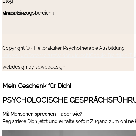
Blog
Unser Einzugsbereich ↓
Netzwerk
Copyright © • Heilpraktiker Psychotherapie Ausbildung
Impressum
Datenschutz
Widerrufsrecht
Cookie-Richtlinie (EU
webdesign by sdwebdesign
Mein Geschenk für Dich!
PSYCHOLOGISCHE GESPRÄCHSFÜHR
Mit Menschen sprechen – aber wie?
Registriere Dich jetzt und erhalte sofort Zugang zum online