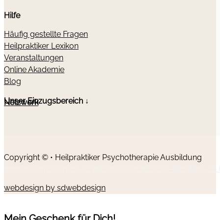
Hilfe
Häufig gestellte Fragen
Heilpraktiker Lexikon
Veranstaltungen
Online Akademie
Blog
Unser Einzugsbereich ↓
Netzwerk
Copyright © • Heilpraktiker Psychotherapie Ausbildung
Impressum
Datenschutz
Widerrufsrecht
Cookie-Richtlinie (EU
webdesign by sdwebdesign
Mein Geschenk für Dich!