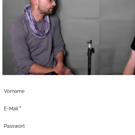
Abschnitt
Vorname
E-Mail
*
Passwort