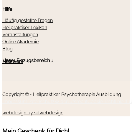
Hilfe
Häufig gestellte Fragen
Heilpraktiker Lexikon
Veranstaltungen
Online Akademie
Blog
Unser Einzugsbereich ↓
Netzwerk
Copyright © • Heilpraktiker Psychotherapie Ausbildung
Impressum
Datenschutz
Widerrufsrecht
Cookie-Richtlinie (EU
webdesign by sdwebdesign
Mein Geschenk für Dich!