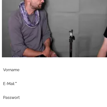
Abschnitt
Vorname
E-Mail
*
Passwort