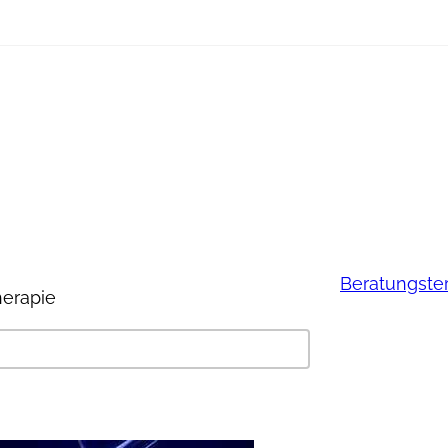
Beratungste
herapie