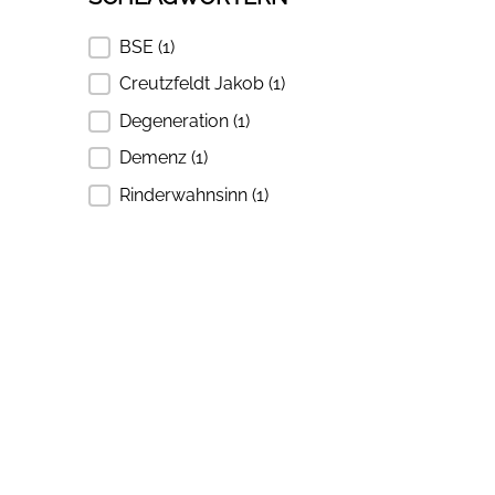
BSE
(1)
SUCHEN SIE NACH SCHLAGWÖRTERN
Creutzfeldt Jakob
(1)
Degeneration
(1)
Demenz
(1)
Rinderwahnsinn
(1)