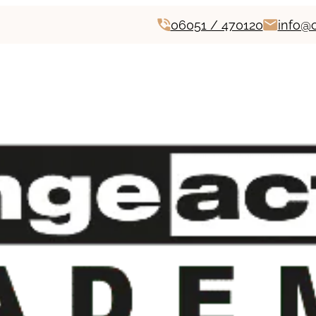
06051 / 470120
info@