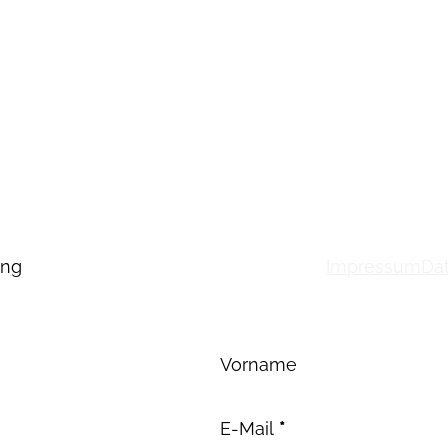
ung
Impressum
Da
Abschnitt
Vorname
E-Mail
*