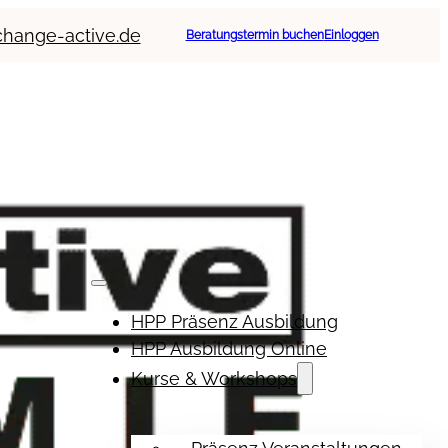
change-active.de
Beratungstermin buchen
Einloggen
HPP Präsenz Ausbildung
HPP Ausbildung Online
Kurse & Workshops