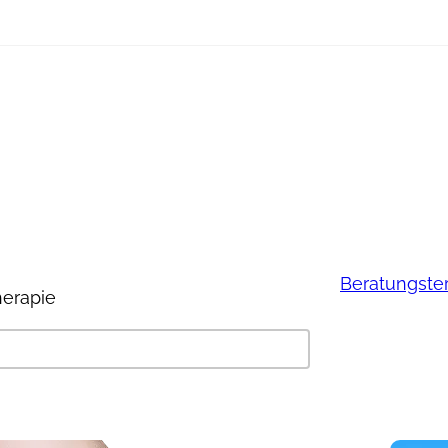
Beratungste
herapie