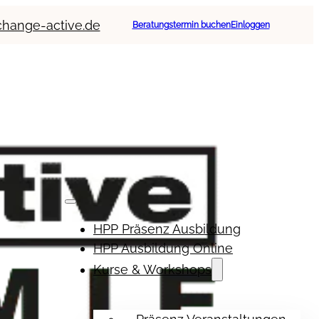
change-active.de
Beratungstermin buchen
Einloggen
HPP Präsenz Ausbildung
HPP Ausbildung Online
Kurse & Workshops