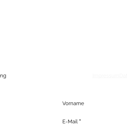
ung
Impressum
Da
Abschnitt
Vorname
E-Mail
*