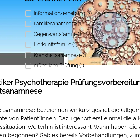
Informationserhebung
(2)
SUCHEN SIE NACH SCHLAGWÖRTERN
Familienanamnese
(1)
Gegenwartsfamilie
(1)
Herkunftsfamilie
(1)
Krankheitsanamnese
(1)
mündliche Prüfung
(1)
tiker Psychotherapie Prüfungsvorbereitu
itsanamnese
eitsanamnese bezeichnen wir kurz gesagt die (allge
te von Patient*innen. Dazu gehört erst einmal die a
situation. Weiterhin ist interessant: Wann haben die 
n begonnen? Gab es bereits Vorbehandlungen, zum Be