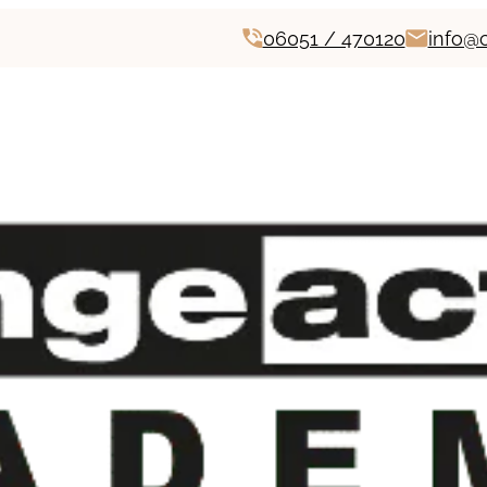
06051 / 470120
info@