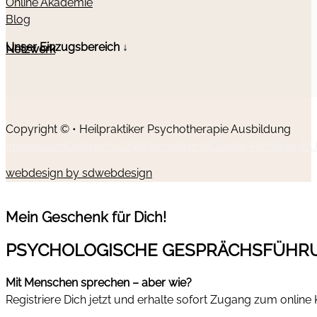
Online Akademie
Blog
Unser Einzugsbereich ↓
Netzwerk
Copyright © • Heilpraktiker Psychotherapie Ausbildung
Impressum
Datenschutz
Widerrufsrecht
Cookie-Richtlinie (EU
webdesign by sdwebdesign
Mein Geschenk für Dich!
PSYCHOLOGISCHE GESPRÄCHSFÜHR
Mit Menschen sprechen – aber wie?
Registriere Dich jetzt und erhalte sofort Zugang zum online