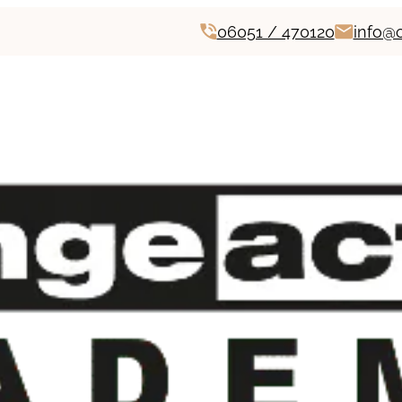
06051 / 470120
info@