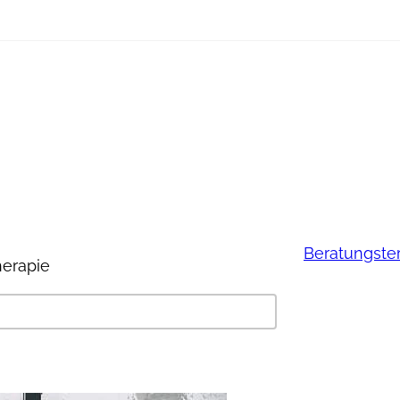
Beratungste
herapie