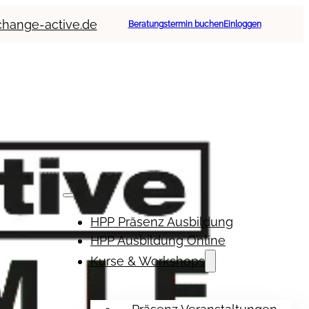
change-active.de
Beratungstermin buchen
Einloggen
HPP Präsenz Ausbildung
HPP Ausbildung Online
Kurse & Workshops