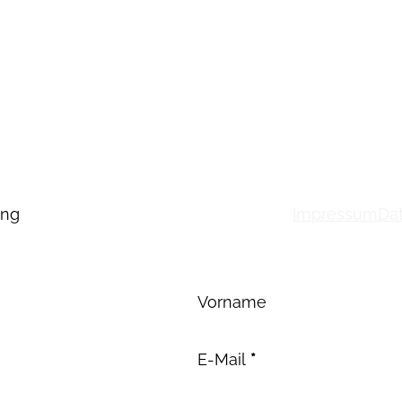
ung
Impressum
Da
Abschnitt
Vorname
E-Mail
*