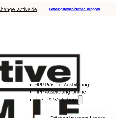
change-active.de
Beratungstermin buchen
Einloggen
HPP Präsenz Ausbildung
HPP Ausbildung Online
Kurse & Workshops