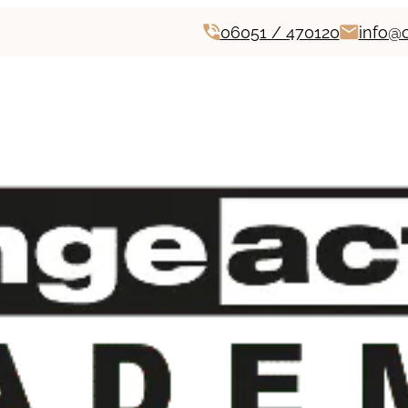
06051 / 470120
info@